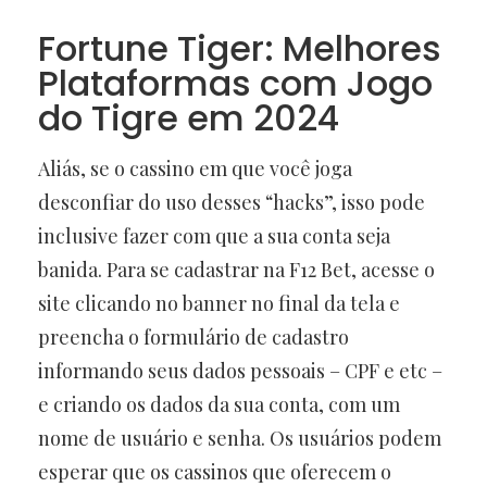
Fortune Tiger: Melhores
Plataformas com Jogo
do Tigre em 2024
Aliás, se o cassino em que você joga
desconfiar do uso desses “hacks”, isso pode
inclusive fazer com que a sua conta seja
banida. Para se cadastrar na F12 Bet, acesse o
site clicando no banner no final da tela e
preencha o formulário de cadastro
informando seus dados pessoais – CPF e etc –
e criando os dados da sua conta, com um
nome de usuário e senha. Os usuários podem
esperar que os cassinos que oferecem o