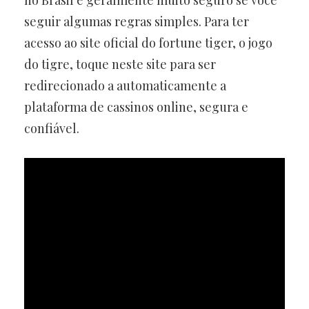
no Brasil é geralmente muito seguro se você
seguir algumas regras simples. Para ter
acesso ao site oficial do fortune tiger, o jogo
do tigre, toque neste site para ser
redirecionado a automaticamente a
plataforma de cassinos online, segura e
confiável.