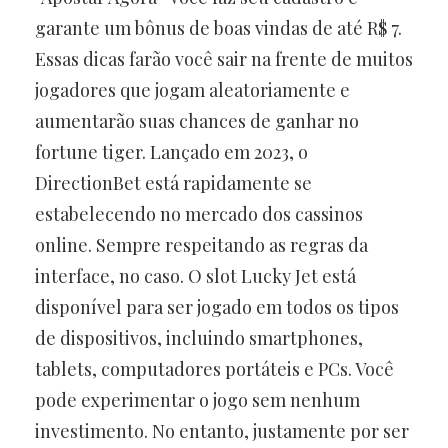
garante um bônus de boas vindas de até R$ 7.
Essas dicas farão você sair na frente de muitos
jogadores que jogam aleatoriamente e
aumentarão suas chances de ganhar no
fortune tiger. Lançado em 2023, o
DirectionBet está rapidamente se
estabelecendo no mercado dos cassinos
online. Sempre respeitando as regras da
interface, no caso. O slot Lucky Jet está
disponível para ser jogado em todos os tipos
de dispositivos, incluindo smartphones,
tablets, computadores portáteis e PCs. Você
pode experimentar o jogo sem nenhum
investimento. No entanto, justamente por ser