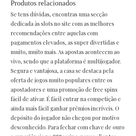
Produtos relacionados
Se tens dúvidas, encontras uma secção
dedicada às slots no site com as melhores
recomendações entre aquelas com
pagamentos elevados, as super divertidas e
muito, muito mais. As apostas acontecem ao
vivo, sendo que a plataforma é multijogador.
Segura e vantajosa, a casa se destaca pela
oferta de jogos muito populares entre os
apostadores e uma promoção de free spins
fácil de ativar. É fácil entrar na competição e
ainda mais fácil ganhar prêmios incríveis. O
depósito do jogador não chegou por motivo
desconhecido. Para fechar com chave de ouro