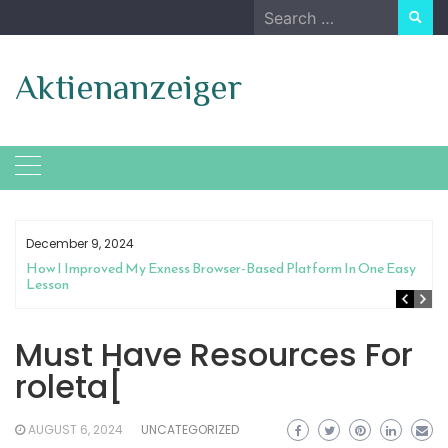
Skip
Search
to
for:
content
Aktienanzeiger
December 9, 2024
How I Improved My Exness Browser-Based Platform In One Easy
Lesson
Must Have Resources For
roleta[
AUGUST 6, 2024
UNCATEGORIZED