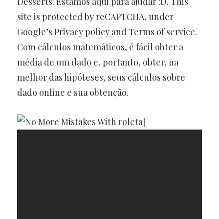
Desserts. Estamos aqui para ajudar :D. This
site is protected by reCAPTCHA, under
Google’s Privacy policy and Terms of service.
Com cálculos matemáticos, é fácil obter a
média de um dado e, portanto, obter, na
melhor das hipóteses, seus cálculos sobre
dado online e sua obtenção.