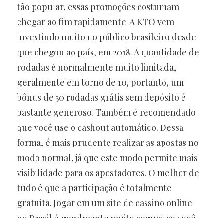
tão popular, essas promoções costumam
chegar ao fim rapidamente. A KTO vem
investindo muito no público brasileiro desde
que chegou ao país, em 2018. A quantidade de
rodadas é normalmente muito limitada,
geralmente em torno de 10, portanto, um
bônus de 50 rodadas grátis sem depósito é
bastante generoso. Também é recomendado
que você use o cashout automático. Dessa
forma, é mais prudente realizar as apostas no
modo normal, já que este modo permite mais
visibilidade para os apostadores. O melhor de
tudo é que a participação é totalmente
gratuita. Jogar em um site de cassino online