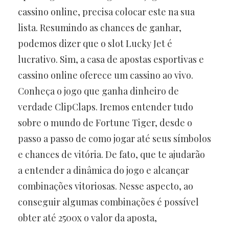
cassino online, precisa colocar este na sua
lista. Resumindo as chances de ganhar,
podemos dizer que o slot Lucky Jet é
lucrativo. Sim, a casa de apostas esportivas e
cassino online oferece um cassino ao vivo.
Conheça o jogo que ganha dinheiro de
verdade ClipClaps. Iremos entender tudo
sobre o mundo de Fortune Tiger, desde o
passo a passo de como jogar até seus símbolos
e chances de vitória. De fato, que te ajudarão
a entender a dinâmica do jogo e alcançar
combinações vitoriosas. Nesse aspecto, ao
conseguir algumas combinações é possível
obter até 2500x o valor da aposta,