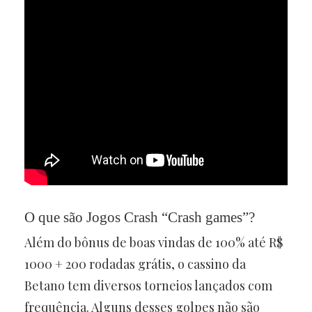
O que são Jogos Crash “Crash games”?
Além do bônus de boas vindas de 100% até R$
1000 + 200 rodadas grátis, o cassino da
Betano tem diversos torneios lançados com
frequência. Alguns desses golpes não são