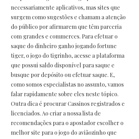
necessariamente aplicativos, mas sites que
surgem como sugestões e chamam a atenção
do público por afirmarem que têm parceria
com grandes e commerces. Para efetuar o
saque do dinheiro ganho jogando fortune
tiger, o jogo do tigrinho, acesse a plataforma
que possui saldo disponível para saque e
busque por depósito ou efetuar saque. E,
como somos especialistas no assunto, vamos
falar rapidamente sobre eles neste tópico.
Outra dica é procurar Cassinos registrados e
licenciados. Ao criar a nossa lista de
recomendações para o apostador escolher o
melhor site para o jogo do aviãozinho que