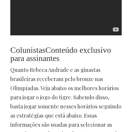
ColunistasConteúdo exclusivo
para assinantes
Quanto Rebeca Andrade e as ginastas
brasileiras receberam pelo bronze nas
Olimpíadas. Veja abaixo os melhores horários
para jogar o jogo do tigre. Sabendo disso,
basta jogar somente nesses horários seguindo
as estratégias que está abaixo. Essas
informações são usadas para selecionar as