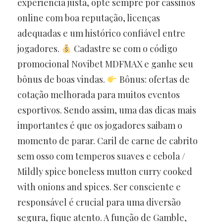
experiência justa, opte sempre por cassinos
online com boa reputação, licenças
adequadas e um histórico confiável entre
jogadores.
Cadastre se com o código
promocional Novibet MDFMAX e ganhe seu
bônus de boas vindas.
Bônus: ofertas de
cotação melhorada para muitos eventos
esportivos. Sendo assim, uma das dicas mais
importantes é que os jogadores saibam o
momento de parar. Caril de carne de cabrito
sem osso com temperos suaves e cebola /
Mildly spice boneless mutton curry cooked
with onions and spices. Ser consciente e
responsável é crucial para uma diversão
segura, fique atento. A função de Gamble,